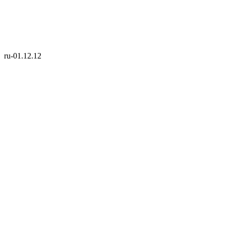
ru-01.12.12