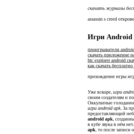
скачать журналы бесп
assassin s creed откро
Игри Android
проигрыватели androi
скачать приложение н
htc explorer android с
как скачать бесплатно
прохождение игры игр
Уже вскоре,
игри andro
своим создателям и п
Оккультные голодания 
игри android apk
. За п
предоставляющий небо
android apk
, созданны
в кубе звука в нём нет
apk
, то после записи 