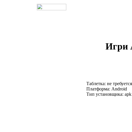
Игри 
Таблетка: не требуется
Платформа: Android
Тип установщика: apk